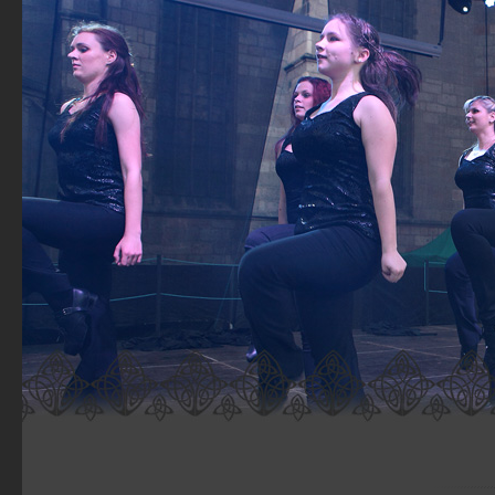
INIS - plzeňská skupina irského tance a stepu1