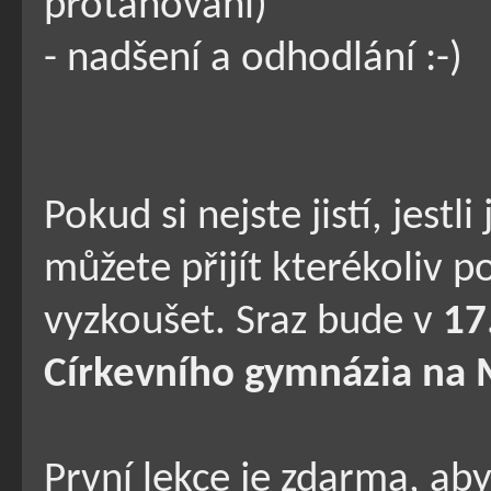
protahování)
- nadšení a odhodlání :-)
Pokud si nejste jistí, jestl
můžete přijít kterékoliv p
vyzkoušet. Sraz bude v
17
Církevního gymnázia na 
První lekce je zdarma, abys