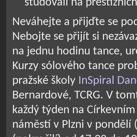
studovali na prestižních
Neváhejte a přijďte se pod
Nebojte se přijít si nezá
na jednu hodinu tance, urč
Kurzy sólového tance probí
pražské školy
InSpiral Da
Bernardové, TCRG. V tom
každý týden na Církevní
náměstí v Plzni v pondělí (