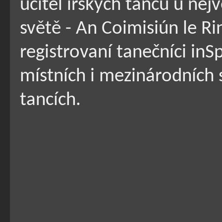
učitel irských tanců u nej
světě - An Coimisiún le R
registrovaní tanečníci in
místních i mezinárodních 
tancích.